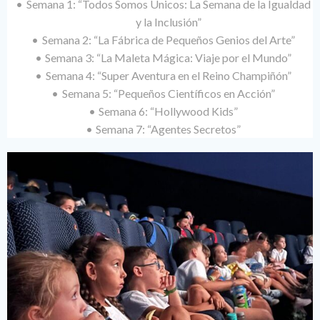
Semana 1: “Todos Somos Únicos: La Semana de la Igualdad
y la Inclusión”
Semana 2: “La Fábrica de Pequeños Genios del Arte”
Semana 3: “La Maleta Mágica: Viaje por el Mundo”
Semana 4: “Super Aventura en el Reino Champiñón”
Semana 5: “Pequeños Científicos en Acción”
Semana 6: “Hollywood Kids”
Semana 7: “Agentes Secretos”