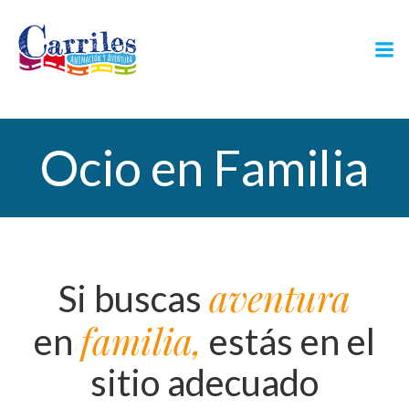
Saltar
al
contenido
Ocio en Familia
aventura
Si buscas
familia,
en
estás en el
sitio adecuado