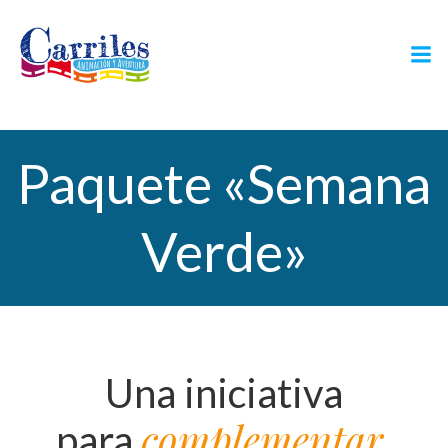
Saltar
al
contenido
Paquete «Semana
Verde»
Una iniciativa
complementar
para