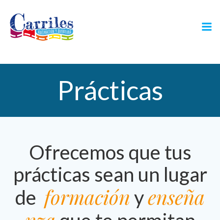
Saltar
al
contenido
Prácticas
Ofrecemos que tus
prácticas sean un lugar
formación
enseña
de
y
nza